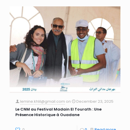
lemine.khlil@gmail.com
on
December 23, 2025
Le CNM au Festival Madain El Tourath : Une
Présence Historique à Ouadane
0
0
Read more