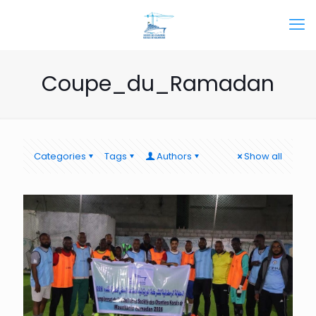
Coupe_du_Ramadan
Categories
Tags
Authors
Show all