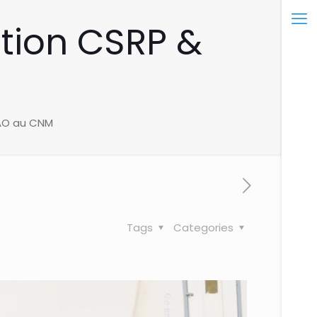
ation CSRP &
CAO au CNM
Tags
Categories