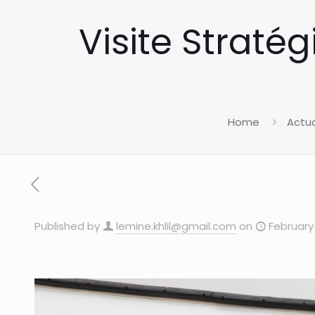
Visite Straté
Home
Actua
Published by
lemine.khlil@gmail.com
on
February 