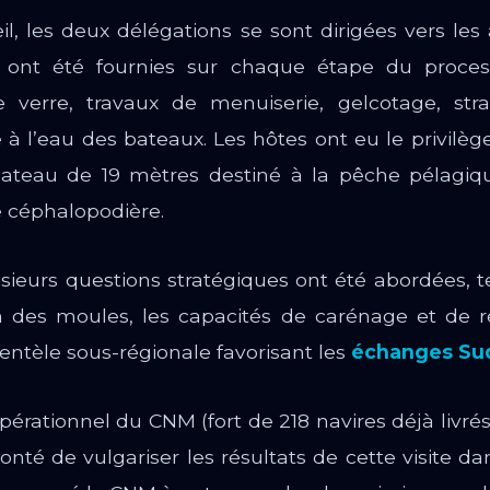
l, les deux délégations se sont dirigées vers les 
es ont été fournies sur chaque étape du proces
 verre, travaux de menuiserie, gelcotage, strat
à l’eau des bateaux. Les hôtes ont eu le privilè
bateau de 19 mètres destiné à la pêche pélagiqu
 céphalopodière.
ieurs questions stratégiques ont été abordées, tel
on des moules, les capacités de carénage et de ré
lientèle sous-régionale favorisant les
échanges Su
érationnel du CNM (fort de 218 navires déjà livrés
onté de vulgariser les résultats de cette visite da