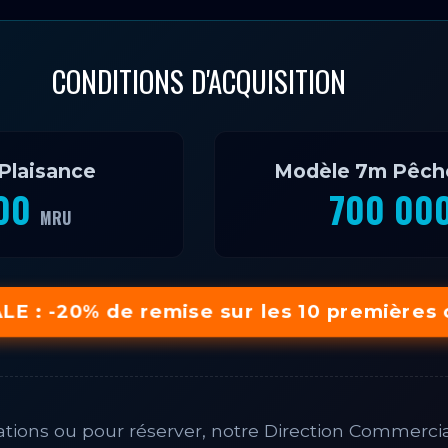
CONDITIONS D'ACQUISITION
Plaisance
Modèle 7m Pêche
000
700 00
MRU
E : -20% de remise sur les 10 premières
ations ou pour réserver, notre Direction Commercia