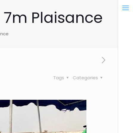
 7m Plaisance
ance
Tags
Categories