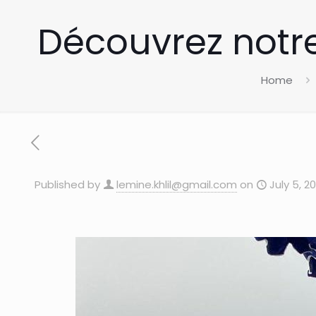
Découvrez notr
Home
Published by
lemine.khlil@gmail.com
on
July 5, 2